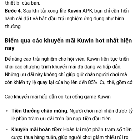
thiết bị của bạn.
Bước 4:
Sau khi tải xong file
Kuwin
APK, bạn chỉ cần tiến
hành cài đặt và bắt đầu trải nghiệm ứng dụng như bình
thường.
Điểm qua các khuyến mãi Kuwin hot nhất hiện
nay
Để nâng cao trải nghiệm cho hội viên, Kuwin liên tục triển
khai các chương trình khuyến mãi đa dạng và hấp dẫn.
Những ưu đãi này không chỉ giúp giữ chân người chơi mà
còn khiến tỷ lệ quay lại của họ lên đến 85%. Cụ thể, gồm có:
Các khuyến mãi hấp dẫn có tại cổng game Kuwin
Tiền thưởng chào mừng
: Người chơi mới nhận được tỷ
lệ phần trăm ưu đãi trên lần nạp tiền đầu tiên.
Khuyến mãi hoàn tiền
: Hoàn lại một phần trăm số tiền
cược thua hàng tuần, giúp người chơi giảm thiểu rủi ro.