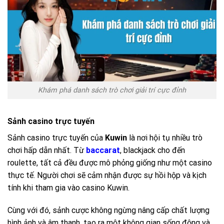
Khám phá danh sách trò chơi giải trí cực đỉnh
Sảnh casino trực tuyến
Sảnh casino trực tuyến của
Kuwin
là nơi hội tụ nhiều trò
chơi hấp dẫn nhất. Từ
baccarat
, blackjack cho đến
roulette, tất cả đều được mô phỏng giống như một casino
thực tế. Người chơi sẽ cảm nhận được sự hồi hộp và kịch
tính khi tham gia vào casino Kuwin.
Cùng với đó, sảnh cược không ngừng nâng cấp chất lượng
hình ảnh và âm thanh, tạo ra một không gian sống động và