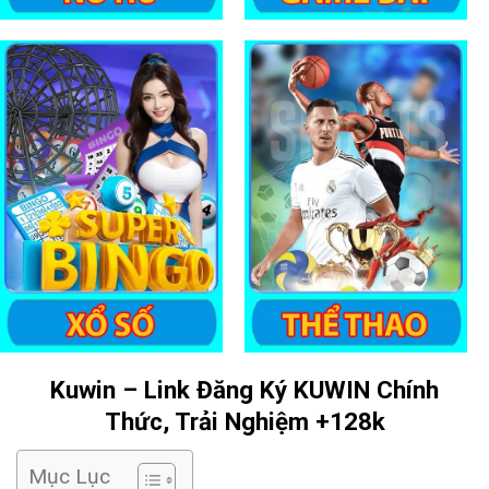
Kuwin – Link Đăng Ký KUWIN Chính
Thức,
Trải Nghiệm +128k
Mục Lục