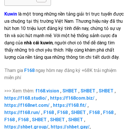
Kuwin
là một trong những nền tảng giải trí trực tuyến được
ưa chuộng tại thị trường Việt Nam. Thương hiệu này đã thu
hút hơn 10 triệu lượt đăng ký tính đến nay, chứng tỏ sự uy
tín và sức hút mạnh mẽ. Với một hệ thống sảnh cược đa
dạng của
nhà cái kuwin
, người chơi có thể dễ dàng tìm
thấy những trò chơi yêu thích. Hãy cùng khám phá chất
lượng của nền tảng qua những thông tin chi tiết dưới đây.
Tham gia
F168
ngay hôm nay đăng ký +68K trải nghiệm
miễn phí
>>> Xem thêm:
f168.vision
,
SHBET
,
SHBET
,
SHBET
,
https://f168.studio/
,
https://f168com.biz/
,
https://f168net.com/
,
https://f168.fit/
,
https://f168.run/
,
F168
,
F168
,
SHBET
,
F168
,
F168
,
F168
,
F168
,
SHBET
,
SHBET
,
SHBET
,
https://shbet.group/
,
https://shbet.gay/
,