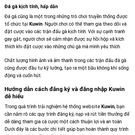
Đá gà kịch tính, hấp dẫn
Đá gà cũng là một trong những trò chơi truyền thống được
tổ chức tại
Kuwin
. Người chơi có thể tham gia theo dõi và
đặt cược vào các trận đấu gà kịch tính. Với sự cạnh tranh
gay gắt, người chơi sẽ cảm nhận được sự hồi hộp và kích
thích khi đặt cược vào những chú gà mà mình yêu thích.
Chất lượng hình ảnh và âm thanh trong các trận đấu đá gà
cũng được đầu tư kỹ lưỡng, tạo ra một bầu không khí sống
động và cuốn hút.
Hướng dẫn cách đăng ký và đăng nhập Kuwin
dễ hiểu
Trong quá trình trải nghiệm hệ thống website
Kuwin
, bạn
cần nắm rõ các quy trình đăng ký, nạp và rút tiền thưởng để
dễ dàng tham gia cá cược một cách thuận lợi và an toàn.
Dưới đây là các bước chi tiết giúp bạn hoàn thành quy trình