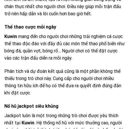
chân thực nhất cho người chơi. Điều này giúp mỗi trận đấu
trở nên hấp dẫn và lôi cuốn hơn bao giờ hết.
Thể thao cược mỗi ngày
Kuwin
mang đến cho người chơi những trải nghiệm cá cược
thể thao độc đáo với đầy đủ các môn thể thao phổ biến như
bóng đá, quần vợt, bóng rổ… Người chơi có thể đặt cược
vào các trận đấu diễn ra mỗi ngày.
Phân tích và dự đoán kết quả cũng là một phần không thể
thiếu trong trò chơi này. Cung cấp cho người chơi nhiều
thông tin hữu ích để họ có thể đưa ra quyết định đúng đắn
khi đặt cược.
Nổ hũ jackpot siêu khủng
Jackpot luôn là một trong những trò chơi được yêu thích
nhất tại
Kuwin
. Hệ thống nổ hũ với mức thưởng cao, người