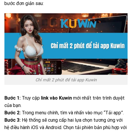
bước đơn giản sau:
Chỉ mất 2 phút để tải app Kuwin
Bước 1:
Truy cập
link vào
Kuwin
mới nhất trên trình duyệt
của bạn.
Bước 2:
Trong menu chính, tìm và nhấn vào mục “Tải app”.
Bước 3:
Hệ thống sẽ cung cấp hai lựa chọn tương ứng với
hệ điều hành iOS và Android. Chọn tải phiên bản phù hợp với