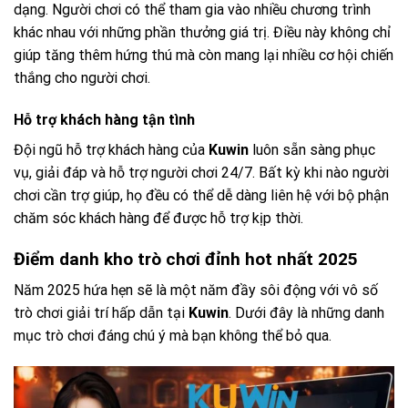
dạng. Người chơi có thể tham gia vào nhiều chương trình
khác nhau với những phần thưởng giá trị. Điều này không chỉ
giúp tăng thêm hứng thú mà còn mang lại nhiều cơ hội chiến
thắng cho người chơi.
Hỗ trợ khách hàng tận tình
Đội ngũ hỗ trợ khách hàng của
Kuwin
luôn sẵn sàng phục
vụ, giải đáp và hỗ trợ người chơi 24/7. Bất kỳ khi nào người
chơi cần trợ giúp, họ đều có thể dễ dàng liên hệ với bộ phận
chăm sóc khách hàng để được hỗ trợ kịp thời.
Điểm danh kho trò chơi đỉnh hot nhất 2025
Năm 2025 hứa hẹn sẽ là một năm đầy sôi động với vô số
trò chơi giải trí hấp dẫn tại
Kuwin
. Dưới đây là những danh
mục trò chơi đáng chú ý mà bạn không thể bỏ qua.