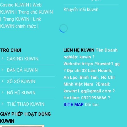
Casino KUWIN | Web
Khuyến mãi kuwin
KUWIN | Trang chủ KUWIN
| Trang KUWIN | Link
KUWIN chính thức |
TRÒ CHƠI
LIÊN HỆ KUWIN
Tên Doanh
nghiệp: kuwin
?
CASINO KUWIN
Website:https://kuwint1.gg
BẮN CÁ KUWIN
? Địa chỉ:33 Lâm Hoành,
An Lạc, Bình Tân,
Hồ Chí
XỔ SỐ KUWIN
Minh,Việt Nam
?Email:
kuwint1.gg@gmail.com
?
NỔ HŨ KUWIN
Hotline: 0921996566
?
THỂ THAO KUWIN
SITE MAP
Đối tác:
GIẤY PHÉP HOẠT ĐỘNG
KUWIN