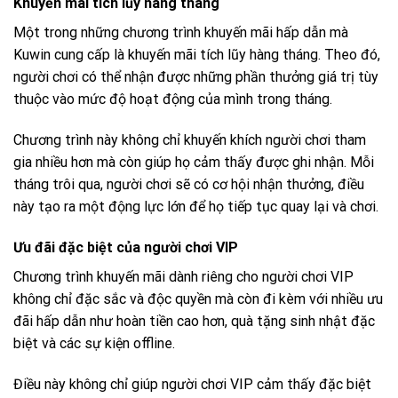
Khuyến mãi tích lũy hàng tháng
Một trong những chương trình khuyến mãi hấp dẫn mà
Kuwin cung cấp là khuyến mãi tích lũy hàng tháng. Theo đó,
người chơi có thể nhận được những phần thưởng giá trị tùy
thuộc vào mức độ hoạt động của mình trong tháng.
Chương trình này không chỉ khuyến khích người chơi tham
gia nhiều hơn mà còn giúp họ cảm thấy được ghi nhận. Mỗi
tháng trôi qua, người chơi sẽ có cơ hội nhận thưởng, điều
này tạo ra một động lực lớn để họ tiếp tục quay lại và chơi.
Ưu đãi đặc biệt của người chơi VIP
Chương trình khuyến mãi dành riêng cho người chơi VIP
không chỉ đặc sắc và độc quyền mà còn đi kèm với nhiều ưu
đãi hấp dẫn như hoàn tiền cao hơn, quà tặng sinh nhật đặc
biệt và các sự kiện offline.
Điều này không chỉ giúp người chơi VIP cảm thấy đặc biệt