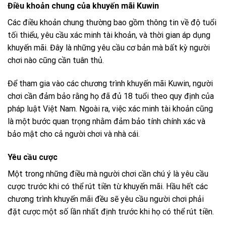
Điều khoản chung của khuyến mãi Kuwin
Các điều khoản chung thường bao gồm thông tin về độ tuổi
tối thiểu, yêu cầu xác minh tài khoản, và thời gian áp dụng
khuyến mãi. Đây là những yêu cầu cơ bản mà bất kỳ người
chơi nào cũng cần tuân thủ.
Để tham gia vào các chương trình khuyến mãi Kuwin, người
chơi cần đảm bảo rằng họ đã đủ 18 tuổi theo quy định của
pháp luật Việt Nam. Ngoài ra, việc xác minh tài khoản cũng
là một bước quan trọng nhằm đảm bảo tính chính xác và
bảo mật cho cả người chơi và nhà cái.
Yêu cầu cược
Một trong những điều mà người chơi cần chú ý là yêu cầu
cược trước khi có thể rút tiền từ khuyến mãi. Hầu hết các
chương trình khuyến mãi đều sẽ yêu cầu người chơi phải
đặt cược một số lần nhất định trước khi họ có thể rút tiền.