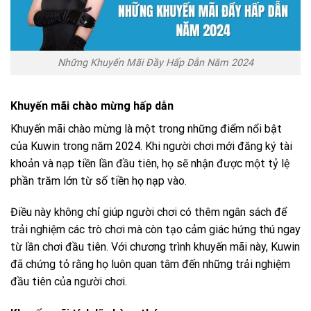
Những Khuyến Mãi Đầy Hấp Dẫn Năm 2024
Khuyến mãi chào mừng hấp dẫn
Khuyến mãi chào mừng là một trong những điểm nổi bật
của Kuwin trong năm 2024. Khi người chơi mới đăng ký tài
khoản và nạp tiền lần đầu tiên, họ sẽ nhận được một tỷ lệ
phần trăm lớn từ số tiền họ nạp vào.
Điều này không chỉ giúp người chơi có thêm ngân sách để
trải nghiệm các trò chơi mà còn tạo cảm giác hứng thú ngay
từ lần chơi đầu tiên. Với chương trình khuyến mãi này, Kuwin
đã chứng tỏ rằng họ luôn quan tâm đến những trải nghiệm
đầu tiên của người chơi.