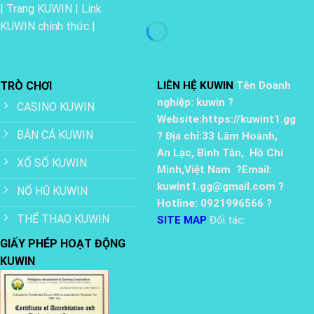
| Trang KUWIN | Link
KUWIN chính thức |
TRÒ CHƠI
LIÊN HỆ KUWIN
Tên Doanh
nghiệp: kuwin
?
CASINO KUWIN
Website:https://kuwint1.gg
BẮN CÁ KUWIN
? Địa chỉ:33 Lâm Hoành,
An Lạc, Bình Tân,
Hồ Chí
XỔ SỐ KUWIN
Minh,Việt Nam
?Email:
kuwint1.gg@gmail.com
?
NỔ HŨ KUWIN
Hotline: 0921996566
?
THỂ THAO KUWIN
SITE MAP
Đối tác:
GIẤY PHÉP HOẠT ĐỘNG
KUWIN