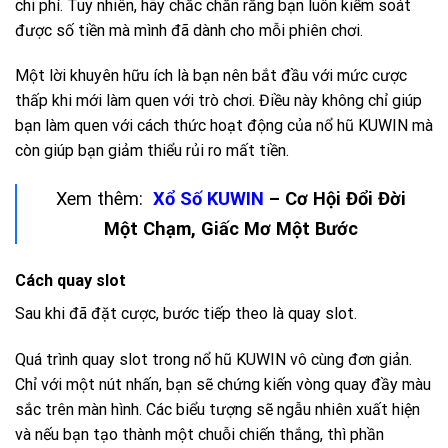
chi phí. Tuy nhiên, hãy chắc chắn rằng bạn luôn kiểm soát
được số tiền mà mình đã dành cho mỗi phiên chơi.
Một lời khuyên hữu ích là bạn nên bắt đầu với mức cược
thấp khi mới làm quen với trò chơi. Điều này không chỉ giúp
bạn làm quen với cách thức hoạt động của nổ hũ KUWIN mà
còn giúp bạn giảm thiểu rủi ro mất tiền.
Xem thêm:
Xổ Số KUWIN
– Cơ Hội Đổi Đời
Một Chạm, Giấc Mơ Một Bước
Cách quay slot
Sau khi đã đặt cược, bước tiếp theo là quay slot.
Quá trình quay slot trong nổ hũ KUWIN vô cùng đơn giản.
Chỉ với một nút nhấn, bạn sẽ chứng kiến vòng quay đầy màu
sắc trên màn hình. Các biểu tượng sẽ ngẫu nhiên xuất hiện
và nếu bạn tạo thành một chuỗi chiến thắng, thì phần