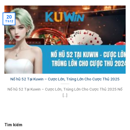
20
Th12
Nổ hũ 52 Tại Kuwin – Cược Lớn, Trúng Lớn Cho Cược Thủ 2025
Nổ hũ 52 Tại Kuwin – Cược Lớn, Trúng Lớn Cho Cược Thủ 2025 Nổ
[...]
Tìm kiếm