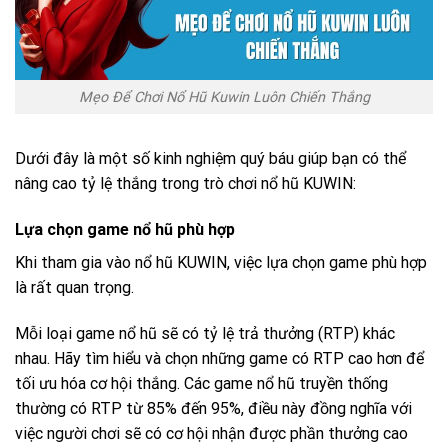
Mẹo Để Chơi Nổ Hũ Kuwin Luôn Chiến Thắng
Dưới đây là một số kinh nghiệm quý báu giúp bạn có thể
nâng cao tỷ lệ thắng trong trò chơi nổ hũ KUWIN:
Lựa chọn game nổ hũ phù hợp
Khi tham gia vào nổ hũ KUWIN, việc lựa chọn game phù hợp
là rất quan trọng.
Mỗi loại game nổ hũ sẽ có tỷ lệ trả thưởng (RTP) khác
nhau. Hãy tìm hiểu và chọn những game có RTP cao hơn để
tối ưu hóa cơ hội thắng. Các game nổ hũ truyền thống
thường có RTP từ 85% đến 95%, điều này đồng nghĩa với
việc người chơi sẽ có cơ hội nhận được phần thưởng cao